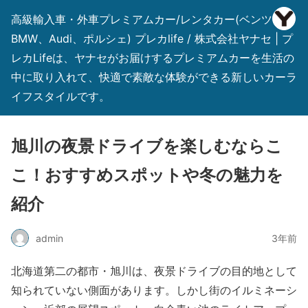
高級輸入車・外車プレミアムカー/レンタカー(ベンツ、
BMW、Audi、ポルシェ) プレカlife / 株式会社ヤナセ | プ
レカLifeは、ヤナセがお届けするプレミアムカーを生活の
中に取り入れて、快適で素敵な体験ができる新しいカーラ
イフスタイルです。
旭川の夜景ドライブを楽しむならこ
こ！おすすめスポットや冬の魅力を
紹介
admin
3年前
北海道第二の都市・旭川は、夜景ドライブの目的地として
知られていない側面があります。しかし街のイルミネーシ