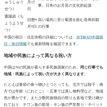
ゅうしゅう
月15
事。日本のお月見の文化的起源
せつ）
日
重陽節（ち
旧暦9
高い場所に登り菊酒を飲む長寿祈願
ょうようせ
月9日
の行事
つ）
中国の祝日・法定休暇の詳細については、
JETROの中国祝
日・休日情報
でも最新情報を確認できます。
地域や民族によって異なる祝い方
同じ行事でも
中国は56の民族が暮らす多民族国家のため、
地域・民族によって祝い方が大きく異なります
。
たとえば春節の食べ物ひとつとっても、北方では餃子・南
方では年糕（にわとこ）・広東では蒸し物料理など、地域
色が豊かです。また少数民族独自の祭りも各地で受け継が
れており、チワン族の歌垣・モン族の芦笙祭り・チベット