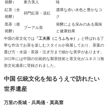
発酵）
東方美人
味
紅茶（全
濃厚な赤い水色と豊かなコ
祁門紅茶・滇紅
発酵）
ク
黒茶（後
発酵による深みのある風味
プーアル茶
発酵）
と健康効果
「工夫茶（こうふちゃ）」
中国の茶文化では
と呼ばれる丁
寧な作法でお茶を楽しむスタイルが発展しており、茶葉の
選び方・水温・茶器・注ぎ方まで細かな美学があります。
2022年には中国の伝統的な製茶技術と茶文化がユネスコ無
形文化遺産に登録されました。
中国 伝統文化を知るうえで訪れたい
世界遺産
万里の長城・兵馬俑・莫高窟