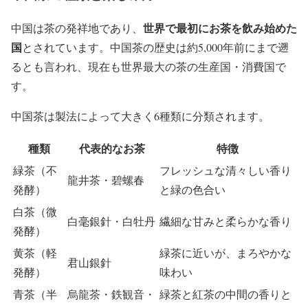
世界で最初にお茶を飲み始めた
中国は茶の発祥地であり、
国
とされています。中国茶の歴史は約5,000年前にまで遡
るとも言われ、現在も世界最大の茶の生産国・消費国で
す。
中国茶は製法によって大きく6種類に分類されます。
種類
代表的なお茶
特徴
緑茶（不
フレッシュな清々しい香り
龍井茶・碧螺春
発酵）
と緑の色合い
白茶（微
白毫銀針・白牡丹
繊細な甘みと柔らかな香り
発酵）
黄茶（軽
緑茶に近いが、まろやかな
君山銀針
発酵）
味わい
青茶（半
烏龍茶・鉄観音・
緑茶と紅茶の中間の香りと