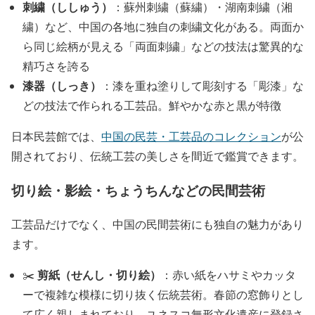
刺繍（ししゅう）
：蘇州刺繍（蘇繍）・湖南刺繍（湘
繍）など、中国の各地に独自の刺繍文化がある。両面か
ら同じ絵柄が見える「両面刺繍」などの技法は驚異的な
精巧さを誇る
漆器（しっき）
：漆を重ね塗りして彫刻する「彫漆」な
どの技法で作られる工芸品。鮮やかな赤と黒が特徴
日本民芸館では、
中国の民芸・工芸品のコレクション
が公
開されており、伝統工芸の美しさを間近で鑑賞できます。
切り絵・影絵・ちょうちんなどの民間芸術
工芸品だけでなく、中国の民間芸術にも独自の魅力があり
ます。
剪紙（せんし・切り絵）
✂️
：赤い紙をハサミやカッタ
ーで複雑な模様に切り抜く伝統芸術。春節の窓飾りとし
て広く親しまれており、ユネスコ無形文化遺産に登録さ