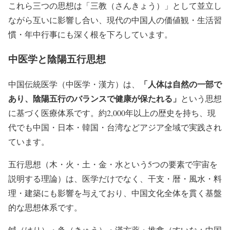
これら三つの思想は「三教（さんきょう）」として並立し
ながら互いに影響し合い、現代の中国人の価値観・生活習
慣・年中行事にも深く根を下ろしています。
中医学と陰陽五行思想
「人体は自然の一部で
中国伝統医学（中医学・漢方）は、
あり、陰陽五行のバランスで健康が保たれる」
という思想
に基づく医療体系です。約2,000年以上の歴史を持ち、現
代でも中国・日本・韓国・台湾などアジア全域で実践され
ています。
五行思想（木・火・土・金・水という5つの要素で宇宙を
説明する理論）は、医学だけでなく、干支・暦・風水・料
理・建築にも影響を与えており、中国文化全体を貫く基盤
的な思想体系です。
鍼（はり）・灸（きゅう）・漢方薬・推拿（すいな：中国