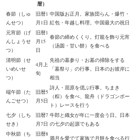
暦）
春節（しゅ
旧暦1
中国版お正月。家族団らん・爆竹・
んせつ）
月1日
紅包・年越し料理。中国最大の祝日
元宵節（げ
旧暦1
春節の締めくくり。灯籠を飾り元宵
んしょうせ
月15
（汤圆・甘い餅）を食べる
つ）
日
清明節（せ
先祖の墓参り・お墓の掃除をする
4月上
いめいせ
「墓祭り」の行事。日本のお彼岸に
旬
つ）
相当
詩人・屈原を偲ぶ行事。ちまき
端午節（た
旧暦5
（粽）を食べ、龍舟（ドラゴンボー
んごせつ）
月5日
ト）レースを行う
七夕（しち
旧暦7
牛郎と織女が年に一度会う日。日本
せき）
月7日
の七夕の起源でもある
中秋節（ち
旧暦8
満月を愛でて家族で月餅を食べる行