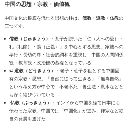
中国の思想・宗教・価値観
儒教・道教・仏教
中国文化の根底を流れる思想の柱は、
の
三つです。
儒教（じゅきょう）
：孔子が説いた「仁（人への愛）・
礼（礼節）・義（正義）」を中心とする思想。家族への
孝行・長幼の序・社会的調和を重視し、中国の人間関係
観・教育観・政治観の基礎となっている
道教（どうきょう）
☯️
：老子・荘子を祖とする中国固
有の宗教・思想。「自然に従って生きる」「無為自然」
という考え方が中心で、不老不死・養生法・風水などと
も深く結びついている
仏教（ぶっきょう）
️
：インドから中国を経て日本にも
伝わった宗教。中国では「中国化」が進み、禅宗など独
自の発展を遂げた