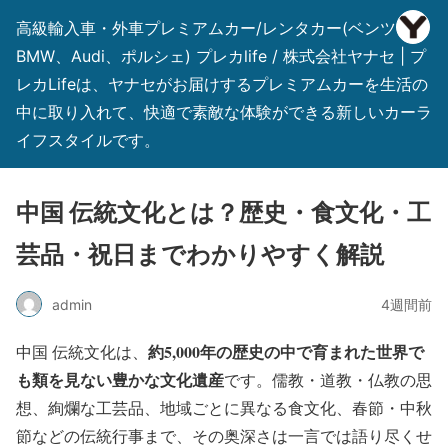
高級輸入車・外車プレミアムカー/レンタカー(ベンツ、
BMW、Audi、ポルシェ) プレカlife / 株式会社ヤナセ | プ
レカLifeは、ヤナセがお届けするプレミアムカーを生活の
中に取り入れて、快適で素敵な体験ができる新しいカーラ
イフスタイルです。
中国 伝統文化とは？歴史・食文化・工
芸品・祝日までわかりやすく解説
admin
4週間前
約5,000年の歴史の中で育まれた世界で
中国 伝統文化は、
も類を見ない豊かな文化遺産
です。儒教・道教・仏教の思
想、絢爛な工芸品、地域ごとに異なる食文化、春節・中秋
節などの伝統行事まで、その奥深さは一言では語り尽くせ