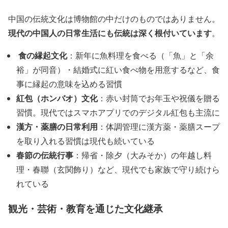
中国の伝統文化は博物館の中だけのものではありません。
現代の中国人の日常生活にも伝統は深く根付いています
。
食の縁起文化
️
：新年に魚料理を食べる（「魚」と「余
裕」が同音）・結婚式に紅い食べ物を用意するなど、食
事に縁起の意味を込める習慣
紅包（ホンバオ）文化
：赤い封筒でお年玉や祝儀を贈る
習慣。現代ではスマホアプリでのデジタル紅包も主流に
漢方・薬膳の日常利用
：体調管理に漢方薬・薬膳スープ
を取り入れる習慣は現代も続いている
春節の伝統行事
：帰省・除夕（大みそか）の年越し料
理・春聯（玄関飾り）など、現代でも家族で守り続けら
れている
観光・芸術・教育を通じた文化継承