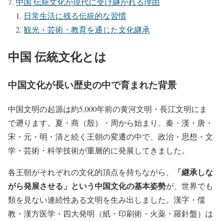
中国 伝統文化が現代に受け継がれる理由
日常生活に残る伝統的な習慣
観光・芸術・教育を通じた文化継承
中国 伝統文化とは
中国文化が長い歴史の中で育まれた背景
中国文明の起源は約5,000年前の黄河文明・長江文明にま
で遡ります。夏・商（殷）・周から始まり、秦・漢・唐・
宋・元・明・清と続く王朝の変遷の中で、政治・思想・文
学・芸術・科学技術が重層的に発展してきました。
「継承しな
各王朝がそれぞれの文化的頂点を持ちながら、
がら発展させる」という中国文化の基本姿勢
が、世界でも
類を見ない連続性ある文明を生み出しました。漢字・儒
教・漢方医学・四大発明（紙・印刷術・火薬・羅針盤）は