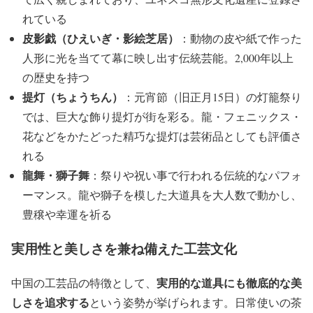
れている
皮影戯（ひえいぎ・影絵芝居）
：動物の皮や紙で作った
人形に光を当てて幕に映し出す伝統芸能。2,000年以上
の歴史を持つ
提灯（ちょうちん）
：元宵節（旧正月15日）の灯籠祭り
では、巨大な飾り提灯が街を彩る。龍・フェニックス・
花などをかたどった精巧な提灯は芸術品としても評価さ
れる
龍舞・獅子舞
：祭りや祝い事で行われる伝統的なパフォ
ーマンス。龍や獅子を模した大道具を大人数で動かし、
豊穣や幸運を祈る
実用性と美しさを兼ね備えた工芸文化
実用的な道具にも徹底的な美
中国の工芸品の特徴として、
しさを追求する
という姿勢が挙げられます。日常使いの茶