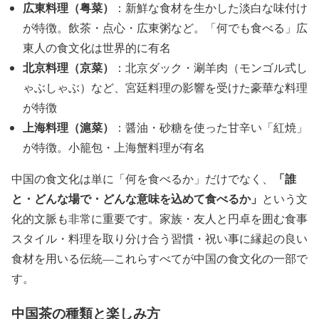
広東料理（粤菜）
：新鮮な食材を生かした淡白な味付け
が特徴。飲茶・点心・広東粥など。「何でも食べる」広
東人の食文化は世界的に有名
北京料理（京菜）
：北京ダック・涮羊肉（モンゴル式し
ゃぶしゃぶ）など、宮廷料理の影響を受けた豪華な料理
が特徴
上海料理（滬菜）
：醤油・砂糖を使った甘辛い「紅焼」
が特徴。小籠包・上海蟹料理が有名
「誰
中国の食文化は単に「何を食べるか」だけでなく、
と・どんな場で・どんな意味を込めて食べるか」
という文
化的文脈も非常に重要です。家族・友人と円卓を囲む食事
スタイル・料理を取り分け合う習慣・祝い事に縁起の良い
食材を用いる伝統—これらすべてが中国の食文化の一部で
す。
中国茶の種類と楽しみ方