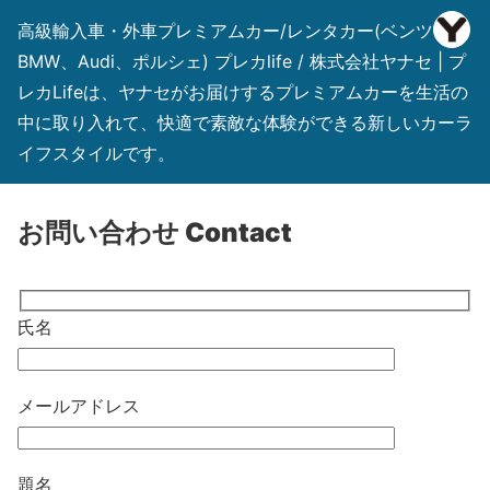
高級輸入車・外車プレミアムカー/レンタカー(ベンツ、
BMW、Audi、ポルシェ) プレカlife / 株式会社ヤナセ | プ
レカLifeは、ヤナセがお届けするプレミアムカーを生活の
中に取り入れて、快適で素敵な体験ができる新しいカーラ
イフスタイルです。
お問い合わせ Contact
氏名
メールアドレス
題名